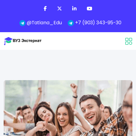
@Tatiana_Edu
+7 (903) 343-95-30