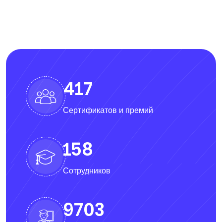
423
Сертификатов и премий
160
Сотрудников
9858